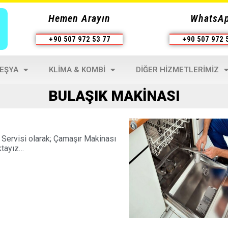
Hemen Arayın
WhatsA
+90 507 972 53 77
+90 507 972 
 EŞYA
KLIMA & KOMBI
DIĞER HIZMETLERIMIZ
BULAŞIK MAKINASI
 Servisi olarak; Çamaşır Makinası
ktayız…