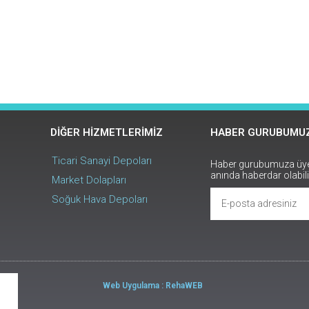
DIĞER HIZMETLERIMIZ
HABER GURUBUMUZ
Ticari Sanayi Depoları
Haber gurubumuza üye o
anında haberdar olabili
Market Dolapları
Soğuk Hava Depoları
Web Uygulama : RehaWEB