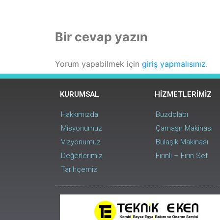
Bir cevap yazın
Yorum yapabilmek için
giriş yapmalısınız
.
KURUMSAL
HİZMETLERİMİZ
Hakkımızda
Buzdolabı
Misyonumuz
Çamaşır Makinası
Vizyonumuz
Bulaşık Makinası
Değerlerimiz
Fırınlı – Fırın Set
Tarihçemiz