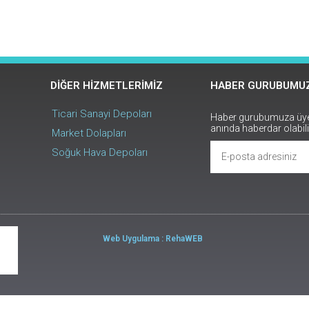
DIĞER HIZMETLERIMIZ
HABER GURUBUMUZ
Ticari Sanayi Depoları
Haber gurubumuza üye o
anında haberdar olabili
Market Dolapları
Soğuk Hava Depoları
Web Uygulama : RehaWEB