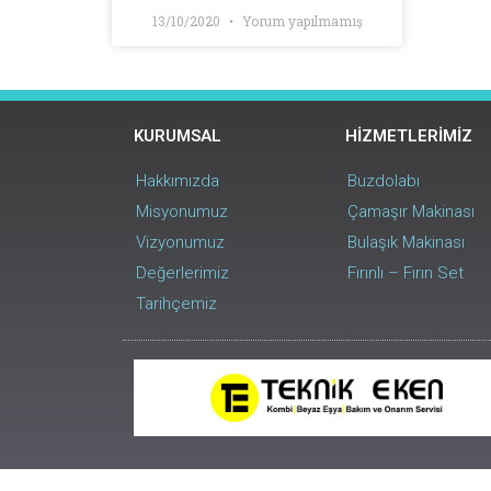
13/10/2020
Yorum yapılmamış
KURUMSAL
HİZMETLERİMİZ
Hakkımızda
Buzdolabı
Misyonumuz
Çamaşır Makinası
Vizyonumuz
Bulaşık Makinası
Değerlerimiz
Fırınlı – Fırın Set
Tarihçemiz