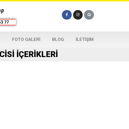
pp
53 77
FOTO GALERI
BLOG
İLETIŞIM
ISI İÇERIKLERI