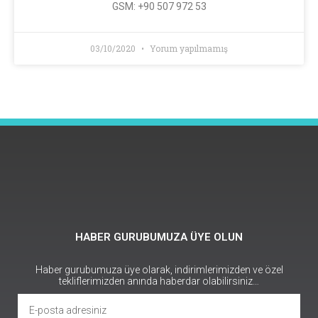
GSM: +90 507 972 53
03/10/2020
Yorum yapılmamış
HABER GURUBUMUZA ÜYE OLUN
Haber gurubumuza üye olarak, indirimlerimizden ve özel
tekliflerimizden anında haberdar olabilirsiniz…